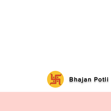
Bhajan Potli