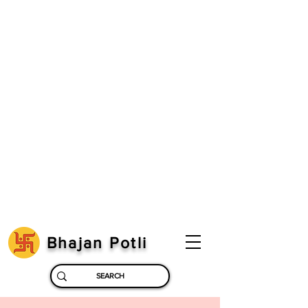
Bhajan Potli