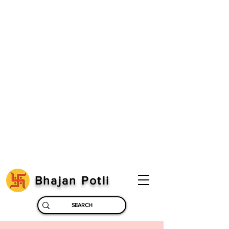
Bhajan Potli