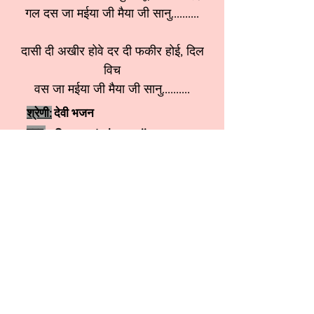
गल दस जा मईया जी मैया जी सानु..........
दासी दी अखीर होवे दर दी फकीर होई, दिल
विच
वस जा मईया जी मैया जी सानु..........
श्रेणी:
देवी भजन
स्वर:
Sangeeta kapur ji
More कृष्ण भजन
More शिव जी भजन