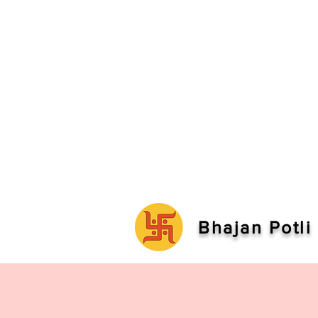
Bhajan Potli