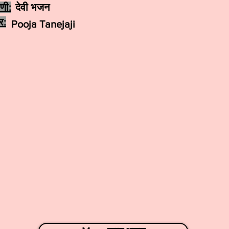
ेणी:
देवी भजन
र:
Pooja Tanejaji