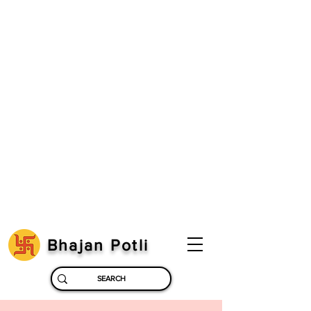
Bhajan Potli