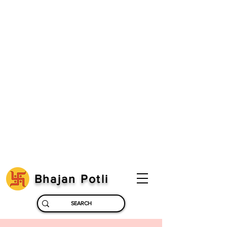
Bhajan Potli