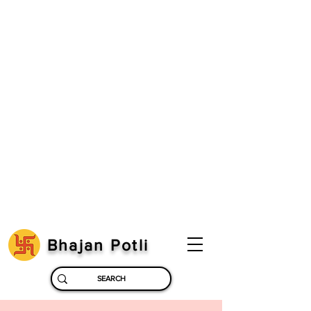
Bhajan Potli