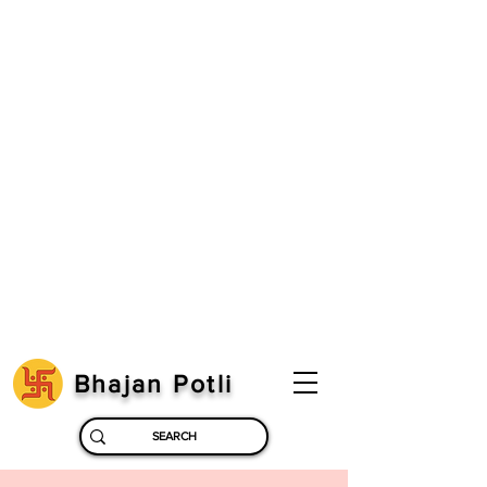
Bhajan Potli