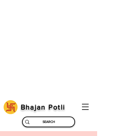
Bhajan Potli