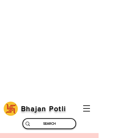
Bhajan Potli