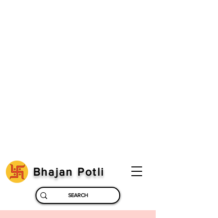
Bhajan Potli