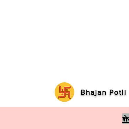
Bhajan Potli
शे