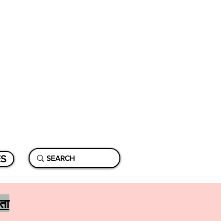
ES
ीता