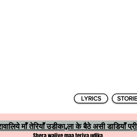
LYRICS
STORI
रावालिये माँ तेरियाँ उडीका,ला के बैठे असी डाडियाँ प्र
Shera waliye maa teriya udika