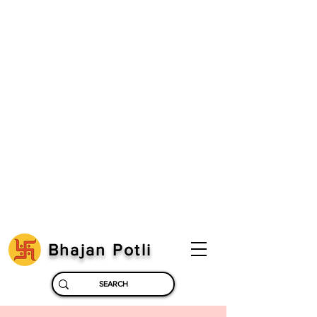
Bhajan Potli