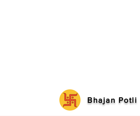
Bhajan Potli