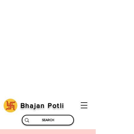
Bhajan Potli