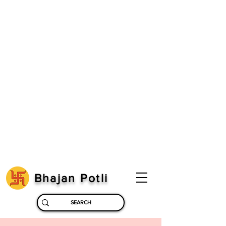
Bhajan Potli