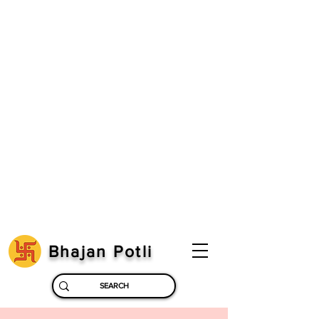
Bhajan Potli