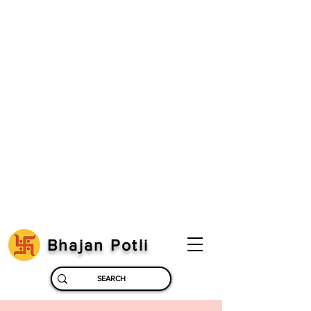
Bhajan Potli