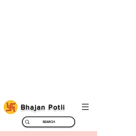
Bhajan Potli