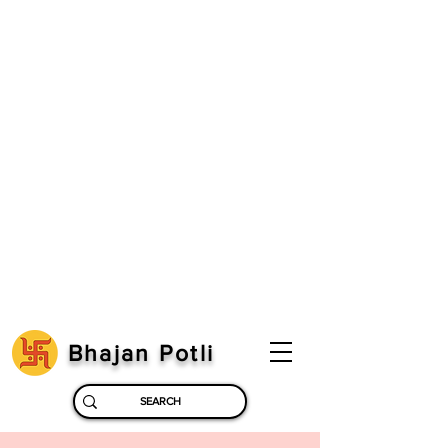
Bhajan Potli