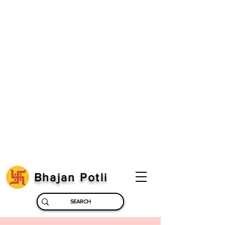
Bhajan Potli