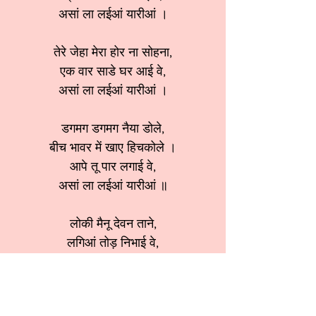
असां ला लईआं यारीआं ।
तेरे जेहा मेरा होर ना सोहना,
एक वार साडे घर आई वे,
असां ला लईआं यारीआं ।
डगमग डगमग नैया डोले,
बीच भावर में खाए हिचकोले ।
आपे तू पार लगाई वे,
असां ला लईआं यारीआं ॥
लोकी मैनू देवन ताने,
लगिआं तोड़ निभाई वे,
असां ला लईआं यारीआं ।
श्रेणी:
कृष्ण भजन
स्वर:
Ranjana Arora ji