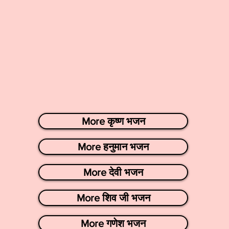
More कृष्ण भजन
More हनुमान भजन
More देवी भजन
More शिव जी भजन
More गणेश भजन