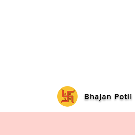
Bhajan Potli