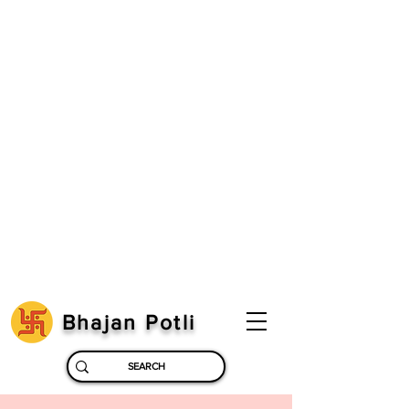
Bhajan Potli