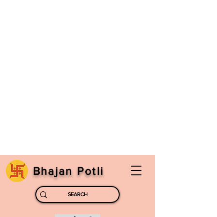
Bhajan Potli