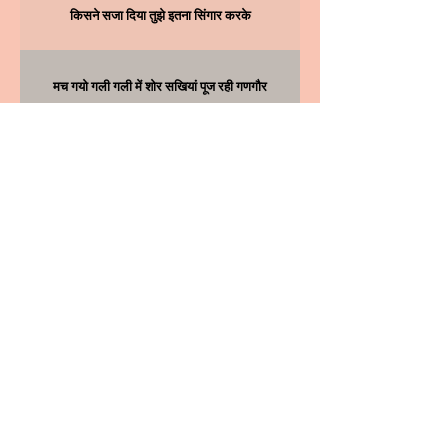
किसने सजा दिया तुझे इतना सिंगार करके
मच गयो गली गली में शोर सखियां पूज रही गणगौर
या गणगौर बड़ी नखराली रे
गौर ए गणगौर माता खोल ए किवाड़ी।
मेंहदी रची थारे हाथा मे, उड रहयो काजल आंख्या मे।
करूं गोरा की पूजा रज रज के
आज तो गौरा देखो बनी रे दुल्हनिया